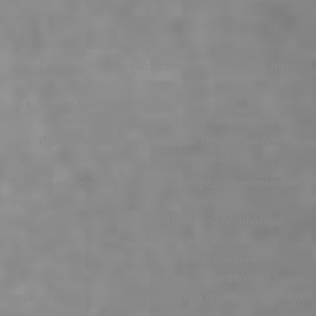
моментов.
Обратите внимание на:
Ставки:
Чем ниже коэффициент отыгрыша, тем
лучше.
Сроки действия:
Бонусы могут иметь
ограничения по времени, будьте внимательны.
Игры, участвующие в акции:
Некоторые бонусы
действуют только для определенных игр.
Воспользуйтесь приветственными предложениями для
новых пользователей. Часто они включают
дополнительные средства для игры или бесплатные
вращения. Обязательно выполните все этапы
регистрации, чтобы активировать предложение.
Например, в 2026 году можно ожидать до 150% на
первый депозит и до 100 бесплатных игр на популярных
слотах.