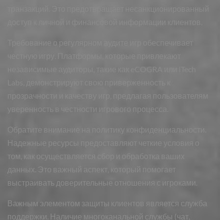
транзакций. Это предотвращает несанкционированный
доступ к личной и финансовой информации клиентов.
Требование о регулярном аудите игр обеспечивает
честную игру. Платформы, которые привлекают
независимые аудиторы, такие как eCOGRA или iTech
Labs, демонстрируют свою приверженность к
прозрачности и качеству игр, предлагая пользователям
уверенность в честности игрового процесса.
Обратите внимание на политику конфиденциальности.
Надежные ресурсы предоставляют четкие условия о
том, как осуществляется сбор и обработка ваших
данных. Это важный аспект, который помогает
выстраивать доверительные отношения с игроками.
Важным элементом защиты клиентов является служба
поддержки. Наличие многоканальной службы (чат,