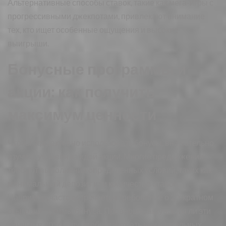
Альтернативные способы ставок, такие как мега-игры с
прогрессивными джекпотами, привлекают внимание
тех, кто ищет особенные ощущения и высокие
выигрыши.
Бонусные программы и
акции: как получить
максимум ценности
Чтобы эффективно использовать бонусы, внимательно
изучите условия каждой акции. Многие предложения
требуют выполнения определенных условий, таких как
минимальный депозит или количество ставок.
Например, часто встречается требование о 20-кратном
отыгрыше суммы бонуса. Проверьте, актуальны ли эти
данные в 2026 году, чтобы избежать нежелательных