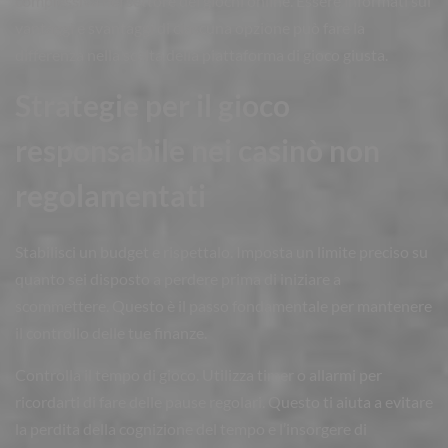
complessiva nel settore dei giochi online. Essere informati sui
vantaggi e svantaggi di ciascuna opzione può fare la
differenza nella scelta della piattaforma di gioco giusta.
Strategie per il gioco
responsabile nei casinò non
regolamentati
Stabilisci un budget e rispettalo. Imposta un limite preciso su
quanto sei disposto a perdere prima di iniziare a
scommettere. Questo è il passo fondamentale per mantenere
il controllo delle tue finanze.
Controlla il tempo di gioco. Utilizza timer o allarmi per
ricordarti di fare delle pause regolari. Questo ti aiuta a evitare
la perdita della cognizione del tempo e l’insorgere di