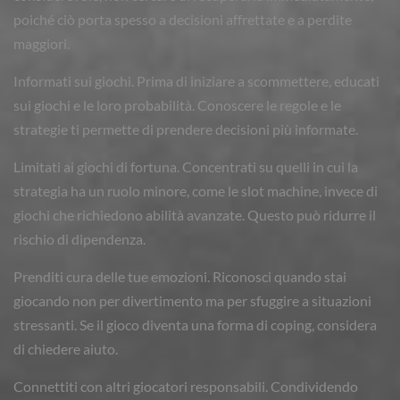
poiché ciò porta spesso a decisioni affrettate e a perdite
maggiori.
Informati sui giochi. Prima di iniziare a scommettere, educati
sui giochi e le loro probabilità. Conoscere le regole e le
strategie ti permette di prendere decisioni più informate.
Limitati ai giochi di fortuna. Concentrati su quelli in cui la
strategia ha un ruolo minore, come le slot machine, invece di
giochi che richiedono abilità avanzate. Questo può ridurre il
rischio di dipendenza.
Prenditi cura delle tue emozioni. Riconosci quando stai
giocando non per divertimento ma per sfuggire a situazioni
stressanti. Se il gioco diventa una forma di coping, considera
di chiedere aiuto.
Connettiti con altri giocatori responsabili. Condividendo