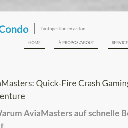
 Condo
L’autogestion en action
HOME
À PROPOS /ABOUT
SERVICE
aMasters: Quick‑Fire Crash Gamin
enture
Warum AviaMasters auf schnelle B
zt