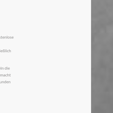
stenlose
ießlich
ln die
 macht
Runden