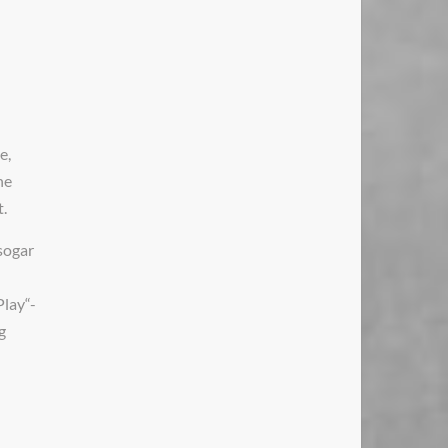
e,
ne
.
sogar
Play“-
g