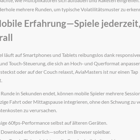
achte, wie Multiplikatoren sich aufbauen und Raketen eingreifen.
erhole mehrere Runden, um typische Volatilitätsmuster zu erken
Mobile Erfahrung—Spiele jederzeit
rall
el läuft auf Smartphones und Tablets reibungslos dank responsiv
und Touch‑Steuerung, die sich an Hoch‑ und Querformat anpasse
 steckst oder auf der Couch relaxst, AviaMasters ist nur einen Tap
.
 Runde in Sekunden endet, können mobile Spieler mehrere Session
nzige Fahrt oder Mittagspause integrieren, ohne den Schwung zu v
tenkosten zu verursachen.
sige 60fps‑Performance selbst auf älteren Geräten.
 Download erforderlich—sofort im Browser spielbar.