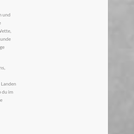
m und
e
Wette,
 Runde
age
ns,
n Landen
b du im
te