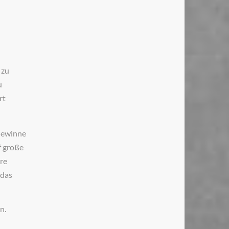
 zu
u
rt
 Gewinne
f große
re
 das
n.