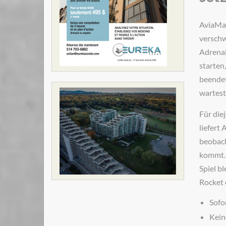
AviaMas
verschw
Adrenal
starten
beendet
wartest
Für die
liefert
beobach
kommt. 
Spiel b
Rocket 
Sofo
Kein