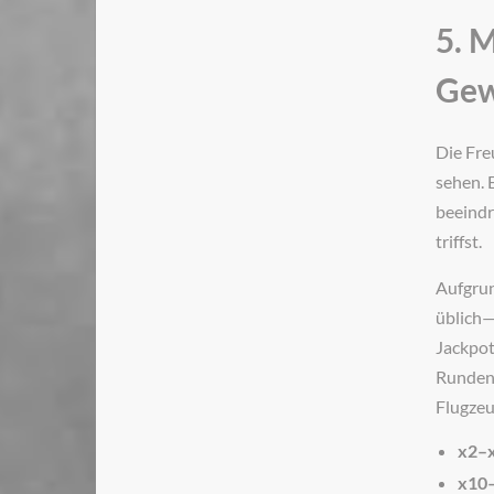
5. 
Gew
Die Freu
sehen. 
beeindr
triffst.
Aufgrun
üblich—
Jackpot
Runden 
Flugzeu
x2–x
x10–