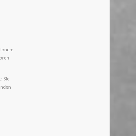
tionen:
toren
: Sie
unden