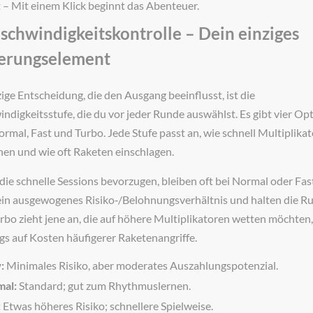
t – Mit einem Klick beginnt das Abenteuer.
eschwindigkeitskontrolle – Dein einziges
erungselement
zige Entscheidung, die den Ausgang beeinflusst, ist die
ndigkeitsstufe, die du vor jeder Runde auswählst. Es gibt vier Op
ormal, Fast und Turbo. Jede Stufe passt an, wie schnell Multiplika
nen und wie oft Raketen einschlagen.
 die schnelle Sessions bevorzugen, bleiben oft bei Normal oder Fast
ein ausgewogenes Risiko‑/Belohnungsverhältnis und halten die R
urbo zieht jene an, die auf höhere Multiplikatoren wetten möchten,
ngs auf Kosten häufigerer Raketenangriffe.
:
Minimales Risiko, aber moderates Auszahlungspotenzial.
al:
Standard; gut zum Rhythmuslernen.
:
Etwas höheres Risiko; schnellere Spielweise.