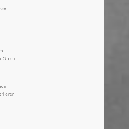
nen.
,
em
n. Ob du
s in
erlieren