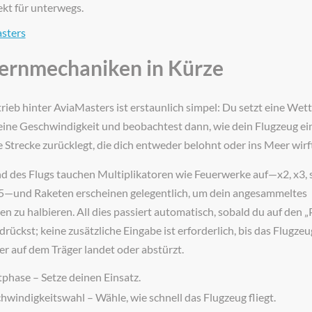
ekt für unterwegs.
sters
Kernmechaniken in Kürze
rieb hinter AviaMasters ist erstaunlich simpel: Du setzt eine Wett
eine Geschwindigkeit und beobachtest dann, wie dein Flugzeug ei
e Strecke zurücklegt, die dich entweder belohnt oder ins Meer wirft
 des Flugs tauchen Multiplikatoren wie Feuerwerke auf—x2, x3, 
x5—und Raketen erscheinen gelegentlich, um dein angesammeltes
n zu halbieren. All dies passiert automatisch, sobald du auf den „
rückst; keine zusätzliche Eingabe ist erforderlich, bis das Flugzeu
r auf dem Träger landet oder abstürzt.
phase – Setze deinen Einsatz.
hwindigkeitswahl – Wähle, wie schnell das Flugzeug fliegt.