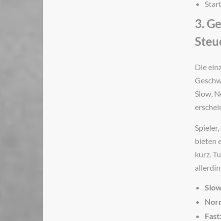
Star
3. G
Steu
Die ein
Geschwi
Slow, N
erschei
Spieler,
bieten 
kurz. T
allerdi
Slow
Norm
Fast