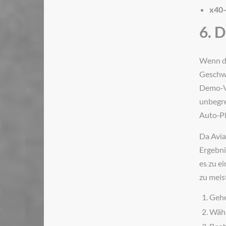
x40–
6. 
Wenn du
Geschwi
Demo‑Ve
unbegre
Auto‑Pl
Da Avia
Ergebni
es zu e
zu meis
Gehe
Wähl