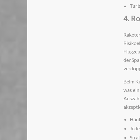
Turb
4. R
Raketen
Risikoe
Flugzeu
der Spa
verdopp
Beim Ku
was ein
Auszahl
akzepti
Häuf
Jede
Stra