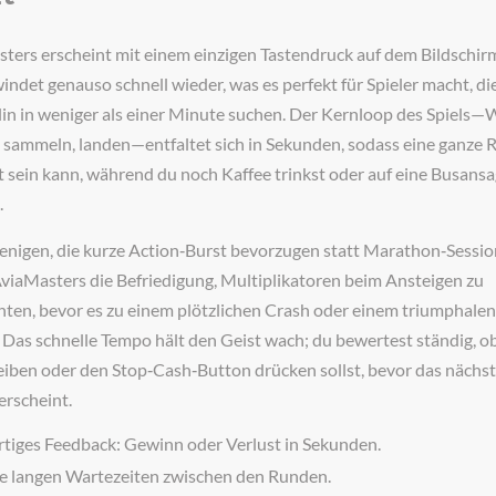
ters erscheint mit einem einzigen Tastendruck auf dem Bildschir
indet genauso schnell wieder, was es perfekt für Spieler macht, di
in in weniger als einer Minute suchen. Der Kernloop des Spiels—
, sammeln, landen—entfaltet sich in Sekunden, sodass eine ganze
 sein kann, während du noch Kaffee trinkst oder auf eine Busans
.
jenigen, die kurze Action‑Burst bevorzugen statt Marathon‑Sessio
 AviaMasters die Befriedigung, Multiplikatoren beim Ansteigen zu
ten, bevor es zu einem plötzlichen Crash oder einem triumphale
Das schnelle Tempo hält den Geist wach; du bewertest ständig, o
leiben oder den Stop‑Cash‑Button drücken sollst, bevor das nächs
erscheint.
rtiges Feedback: Gewinn oder Verlust in Sekunden.
e langen Wartezeiten zwischen den Runden.