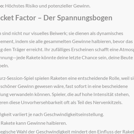
o:
Höchstes Risiko und potenzieller Gewinn.
ocket Factor – Der Spannungsbogen
 sind nicht nur visuelles Beiwerk; sie dienen als dynamisches
lement, indem sie alle gesammelten Gewinne halbieren, bevor das
g den Träger erreicht. Ihr zufälliges Erscheinen schafft eine Atmo
nnung—jede Rakete könnte deine letzte Chance sein, deine Beute
eln.
rz‑Session‑Spiel spielen Raketen eine entscheidende Rolle, weil si
 schöner Gewinn gewesen wäre, fast sofort in eine bescheidene
ung verwandeln können. Spieler, die auf hohe Intensität stehen,
eren diese Unvorhersehbarkeit oft als Teil des Nervenkitzels.
igkeit variiert je nach Geschwindigkeitseinstellung.
 Rakete kann Gewinne halbieren.
tegische Wahl der Geschwindigkeit mindert den Einfluss der Raket