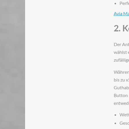
Perf
Avia Ma
2. 
Der Ant
wählst 
zufällig
Während
bis zu 
Guthabe
Button d
entwede
Wett
Gesc