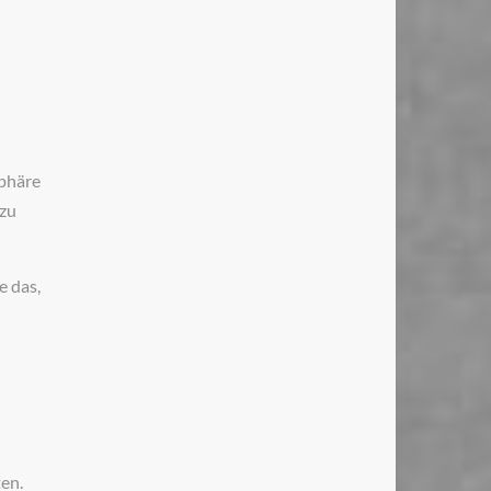
sphäre
 zu
e das,
en.