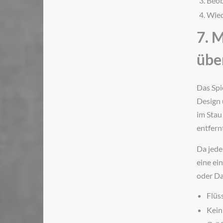
Beob
Wied
7. 
übe
Das Spi
Design 
im Stau
entfernt
Da jede
eine ei
oder Da
Flüs
Kein