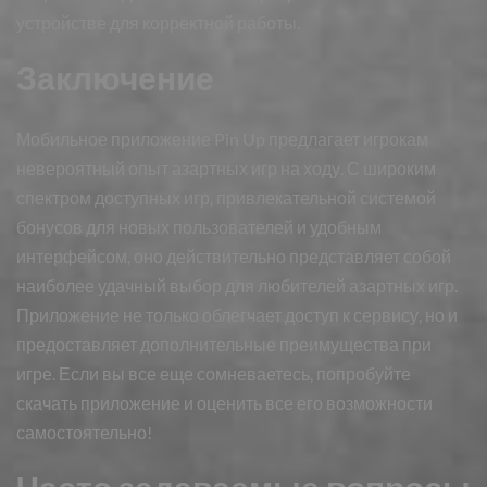
устройстве для корректной работы.
Заключение
Мобильное приложение Pin Up предлагает игрокам
невероятный опыт азартных игр на ходу. С широким
спектром доступных игр, привлекательной системой
бонусов для новых пользователей и удобным
интерфейсом, оно действительно представляет собой
наиболее удачный выбор для любителей азартных игр.
Приложение не только облегчает доступ к сервису, но и
предоставляет дополнительные преимущества при
игре. Если вы все еще сомневаетесь, попробуйте
скачать приложение и оценить все его возможности
самостоятельно!