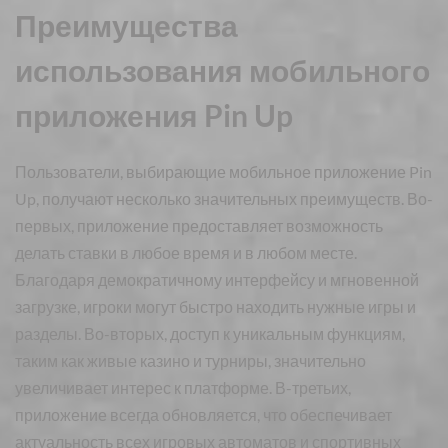
Преимущества
использования мобильного
приложения Pin Up
Пользователи, выбирающие мобильное приложение Pin
Up, получают несколько значительных преимуществ. Во-
первых, приложение предоставляет возможность
делать ставки в любое время и в любом месте.
Благодаря демократичному интерфейсу и мгновенной
загрузке, игроки могут быстро находить нужные игры и
разделы. Во-вторых, доступ к уникальным функциям,
таким как живые казино и турниры, значительно
увеличивает интерес к платформе. В-третьих,
приложение всегда обновляется, что обеспечивает
актуальность всех игровых автоматов и спортивных