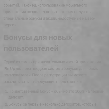
событий. Наконец, использование мобильного
приложения позволяет пользователям получать
специальные бонусы и акции, недоступные на веб-
версии.
Бонусы для новых
пользователей
Одной из самых привлекательных частей приложения
Pin Up является щедрая система бонусов для новых
пользователей. После регистрации вы можете
рассчитывать на следующие предложения:
Приветственный бонус – обычно это 100% на первый
депозит.
Бонусы за первые несколько депозитов, которые