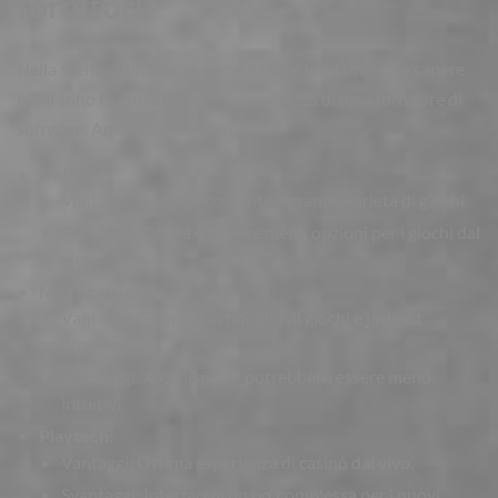
fornitori
Nella scelta di un casinò non AAMS, è fondamentale sapere
quali sono i punti di forza e di debolezza di ogni fornitore di
software. Analizziamo insieme:
NetEnt:
Vantaggi: Grafica eccellente e grande varietà di giochi.
Svantaggi: Potrebbe avere meno opzioni per i giochi dal
vivo.
Microgaming:
Vantaggi: Grande portafoglio di giochi e jackpot
progressivi.
Svantaggi: Alcuni giochi potrebbero essere meno
intuitivi.
Playtech:
Vantaggi: Ottima esperienza di casinò dal vivo.
Svantaggi: Interfaccia un po’ complessa per i nuovi