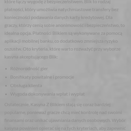
które łączy wygodę z bezpieczeństwem. Blik to rodzaj
płatności, który umożliwia natychmiastowe transfery bez
konieczności podawania danych karty kredytowej. Dla
graczy, którzy cenią sobie anonimowość i bezpieczeństwo, to
idealna opcja. Płatności Blikiem są wykonywane za pomocą
aplikacji mobilnej banku, co dodatkowo zmniejsza ryzyko
oszustw. Oto kryteria, które warto rozważyć przy wyborze
kasyna akceptującego Blik:
Różnorodność gier
Bonifikaty powitalne i promocje
Obsługa klienta
Wygoda dokonywania wpłat i wypłat
Ostatecznie, Kasyna Z Blikiem stają się coraz bardziej
popularne, ponieważ gracze chcą mieć kontrolę nad swoimi
finansami oraz unikać ujawniania danych osobowych. Wybór
kasyna powinien opierać się na tych kryteriach, aby zapewnić