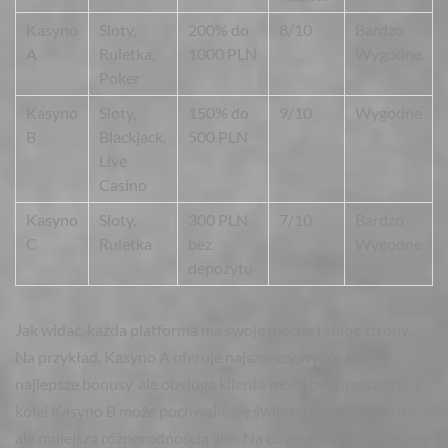
Kasyno
Sloty,
200% do
8/10
Bardzo
A
Ruletka,
1000 PLN
Wygodne
Poker
Kasyno
Sloty,
150% do
9/10
Wygodne
B
Blackjack,
500 PLN
Live
Casino
Kasyno
Sloty,
300 PLN
7/10
Bardzo
C
Ruletka
bez
Wygodne
depozytu
Jak widać, każda platforma ma swoje mocne i słabe strony.
Na przykład, Kasyno A oferuje najszerszy wybór gier i
najlepsze bonusy, ale obsługa klienta może być przeciętna. Z
kolei Kasyno B może pochwalić się świetną obsługą klienta,
ale mniejszą różnorodnością gier. Na co zatem zwrócić uwagę