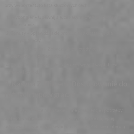
przy wyborze? Oto lista kluczowych cech:
Wybór gier – Upewnij się, że kasyno oferuje rodzaj gier,
które lubisz.
Bonusy – Sprawdź, jakie promocje są dostępne dla
nowych graczy.
Obsługa klienta – Zobacz, jakie metody kontaktu są
dostępne oraz oceny obsługi.
Płatności – Upewnij się, że proces wpłat i wypłat jest
łatwy i szybki.
3. Kasyna Z Blikiem: Dostosowanie do
różnych typów graczy
Nie wszyscy gracze mają takie same preferencje i potrzeby,
dlatego ważne jest, aby wybrać kasyno, które najlepiej
odpowiada Twoim oczekiwaniom. Kasyna Z Blikiem oferują